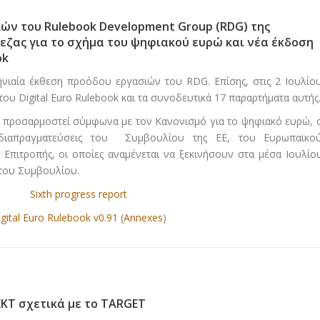
ών του Rulebook Development Group (RDG) της
εζας για το σχήμα του ψηφιακού ευρώ και νέα έκδοση
ok
νιαία έκθεση προόδου εργασιών του RDG. Επίσης, στις 2 Ιουλίο
ου Digital Euro Rulebook και τα συνοδευτικά 17 παραρτήματα αυτής
θα προσαρμοστεί σύμφωνα με τον Κανονισμό για το ψηφιακό ευρώ, 
διαπραγματεύσεις του Συμβουλίου της ΕΕ, του Ευρωπαϊκο
 Επιτροπής, οι οποίες αναμένεται να ξεκινήσουν στα μέσα Ιουλίο
 του Συμβουλίου.
Sixth progress report
igital Euro Rulebook v0.91
(
Annexes
)
ΚΤ σχετικά με το TARGET