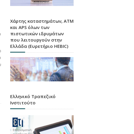
Χάρτης καταστημάτων, ATM
και APS όλων των
πιστωτικών ιδρυμάτων
υ
που λειτουργούν στην
.
Ελλάδα (Ευρετήριο HEBIC)
ο
ύ
υ
Ελληνικό Τραπεζικό
Ινστιτούτο