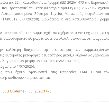
ίδα της ΕΕ η Κατευθυντήρια Γραμμή (ΕΕ) 2026/1473 της Ευρωπαϊκή
, που τροποποιεί την κατευθυντήρια γραμμή (ΕΕ) 2022/912 σχετικ
ό Αυτοματοποιημένο Σύστημα Ταχείας Μεταφοράς Κεφαλαίων κα
(TARGET) (ΕΚΤ/2022/8). Ειδικότερα, η νέα Κατευθυντήρια Γραμμ
 TIPS: Επιτρέπει τη συμμετοχή του σχήματος «One-Leg Out» (OLO)
είς διασυνοριακές πληρωμές ώστε να ολοκληρώνονται σε πραγματικ
ην καλύτερη διαχείριση της ρευστότητάς των συμμετεχόντων
 τις αυτόματες μεταφορές ρευστότητας μεταξύ κύριων λογαριασμώ
ών λογαριασμών μετρητών του TIPS (ΕΛΜ του TIPS).
όγια (από 1/07/2026).
εις που έχουν εφαρμοστεί στις υπηρεσίες TARGET για το
ισης κινδύνων και ρευστότητας.
ECB Guideline - (ΕΕ) 2026/1473