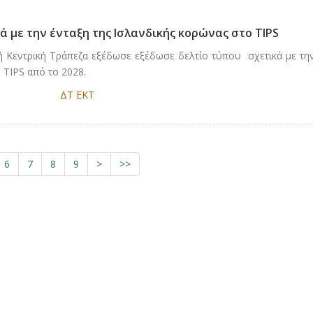
ά με την ένταξη της Ισλανδικής κορώνας στο ΤIPS
κή Κεντρική Τράπεζα εξέδωσε εξέδωσε δελτίο τύπου σχετικά με τη
 ΤIPS από το 2028.
ΔΤ ΕΚΤ
6
7
8
9
>
>>