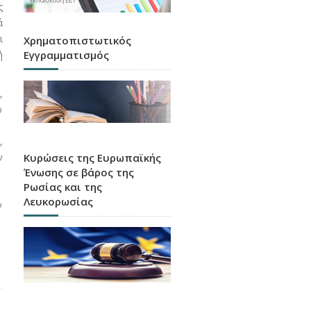
ς
ά
ι
Χρηματοπιστωτικός
Εγγραμματισμός
ή
,
ό
,
Κυρώσεις της Ευρωπαϊκής
ν
Ένωσης σε βάρος της
Ρωσίας και της
Λευκορωσίας
ν