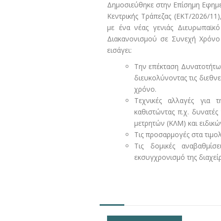
Δημοσιεύθηκε στην Επίσημη Εφημερ
Κεντρικής Τράπεζας (ΕΚΤ/2026/11)
με ένα νέας γενιάς Διευρωπαϊκ
Διακανονισμού σε Συνεχή Χρόνο 
εισάγει:
Την επέκταση Δυνατοτήτων
διευκολύνοντας τις διεθν
χρόνο.
Τεχνικές αλλαγές για τ
καθιστώντας π.χ. δυνατές
μετρητών (ΚΛΜ) και ειδικ
Τις προσαρμογές στα τιμολ
Τις δομικές αναβαθμίσ
εκσυγχρονισμό της διαχείρ