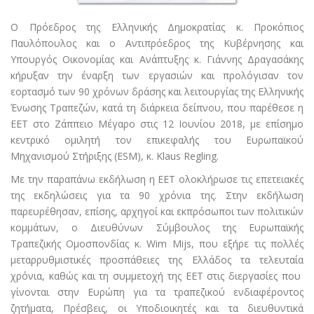
Ο Πρόεδρος της Ελληνικής Δημοκρατίας κ. Προκόπιος
Παυλόπουλος και ο Αντιπρόεδρος της Κυβέρνησης και
Υπουργός Οικονομίας και Ανάπτυξης κ. Γιάννης Δραγασάκης
κήρυξαν την έναρξη των εργασιών και προλόγισαν τον
εορτασμό των 90 χρόνων δράσης και λειτουργίας της Ελληνικής
Ένωσης Τραπεζών, κατά τη διάρκεια δείπνου, που παρέθεσε η
ΕΕΤ στο Ζάππειο Μέγαρο στις 12 Ιουνίου 2018, με επίσημο
κεντρικό ομιλητή τον επικεφαλής του Ευρωπαϊκού
Μηχανισμού Στήριξης (ESM), κ. Klaus Regling.
Με την παραπάνω εκδήλωση η ΕΕΤ ολοκλήρωσε τις επετειακές
της εκδηλώσεις για τα 90 χρόνια της. Στην εκδήλωση
παρευρέθησαν, επίσης, αρχηγοί και εκπρόσωποι των πολιτικών
κομμάτων, ο Διευθύνων Σύμβουλος της Ευρωπαϊκής
Τραπεζικής Ομοσπονδίας κ. Wim Mijs, που εξήρε τις πολλές
μεταρρυθμιστικές προσπάθειες της Ελλάδος τα τελευταία
χρόνια, καθώς και τη συμμετοχή της ΕΕΤ στις διεργασίες που
γίνονται στην Ευρώπη για τα τραπεζικού ενδιαφέροντος
ζητήματα, Πρέσβεις, οι Υποδιοικητές και τα διευθυντικά