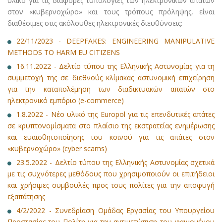
υλικό για τις διάφορες τυπολογίες των ηλεκτρονικών απατών
στον «κυβερνοχώρο» και τους τρόπους πρόληψης, είναι
διαθέσιμες στις ακόλουθες ηλεκτρονικές διευθύνσεις:
22/11/2023 - DEEPFAKES: ENGINEERING MANIPULATIVE
METHODS TO HARM EU CITIZENS
16.11.2022 - Δελτίο τύπου της Ελληνικής Αστυνομίας για τη
συμμετοχή της σε διεθνούς κλίμακας αστυνομική επιχείρηση
για την καταπολέμηση των διαδικτυακών απατών στο
ηλεκτρονικό εμπόριο (e-commerce)
1.8.2022 - Νέο υλικό της Europol για τις επενδυτικές απάτες
σε κρυπτονομίσματα στο πλαίσιο της εκστρατείας ενημέρωσης
και ευαισθητοποίησης του κοινού για τις απάτες στον
«κυβερνοχώρο» (cyber scams)
23.5.2022 - Δελτίο τύπου της Ελληνικής Αστυνομίας σχετικά
με τις συχνότερες μεθόδους που χρησιμοποιούν οι επιτήδειοι
και χρήσιμες συμβουλές προς τους πολίτες για την αποφυγή
εξαπάτησης
4/2/2022 - Συνεδρίαση Ομάδας Εργασίας του Υπουργείου
Προστασίας του Πολίτη για την αντιμετώπιση του φαινομένου