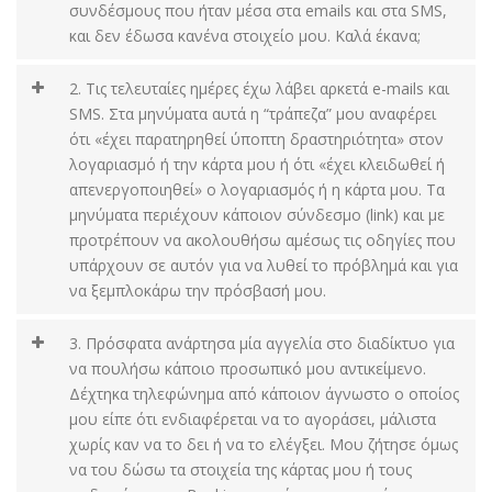
συνδέσμους που ήταν μέσα στα emails και στα SMS,
και δεν έδωσα κανένα στοιχείο μου. Καλά έκανα;
2. Τις τελευταίες ημέρες έχω λάβει αρκετά e-mails και
SMS. Στα μηνύματα αυτά η “τράπεζα” μου αναφέρει
ότι «έχει παρατηρηθεί ύποπτη δραστηριότητα» στον
λογαριασμό ή την κάρτα μου ή ότι «έχει κλειδωθεί ή
απενεργοποιηθεί» ο λογαριασμός ή η κάρτα μου. Τα
μηνύματα περιέχουν κάποιον σύνδεσμο (link) και με
προτρέπουν να ακολουθήσω αμέσως τις οδηγίες που
υπάρχουν σε αυτόν για να λυθεί το πρόβλημά και για
να ξεμπλοκάρω την πρόσβασή μου.
3. Πρόσφατα ανάρτησα μία αγγελία στο διαδίκτυο για
να πουλήσω κάποιο προσωπικό μου αντικείμενο.
Δέχτηκα τηλεφώνημα από κάποιον άγνωστο ο οποίος
μου είπε ότι ενδιαφέρεται να το αγοράσει, μάλιστα
χωρίς καν να το δει ή να το ελέγξει. Μου ζήτησε όμως
να του δώσω τα στοιχεία της κάρτας μου ή τους