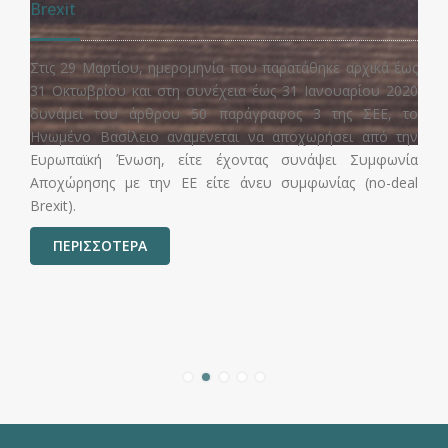
Brexit
Στις 29 Μαρτίου, ημερομηνία που παρατάθηκε αρχικά έως
31 Οκτωβρίου και στη συνέχεια έως 31 Ιανουαρίου 2020
δυνάμει του άρθρου 50 παράγραφος 3 της ΣΕΕ, το
Ηνωμένο Βασίλειο αναμένεται να αποχωρήσει από την
Ευρωπαϊκή Ένωση, είτε έχοντας συνάψει Συμφωνία
Αποχώρησης με την ΕΕ είτε άνευ συμφωνίας (no-deal
Brexit).
ΠΕΡΙΣΣΟΤΕΡΑ