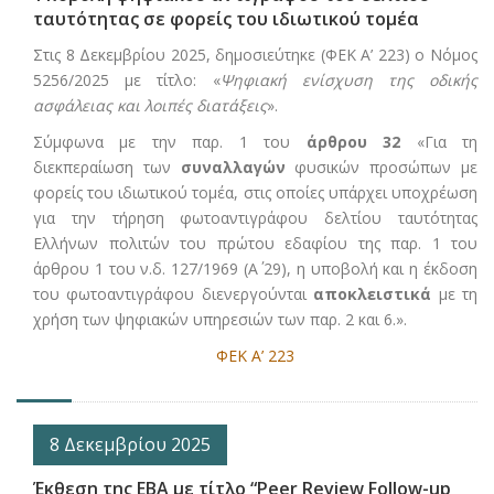
ταυτότητας σε φορείς του ιδιωτικού τομέα
Στις 8 Δεκεμβρίου 2025, δημοσιεύτηκε (ΦΕΚ Α’ 223) ο Νόμος
5256/2025 με τίτλο: «
Ψηφιακή ενίσχυση της οδικής
ασφάλειας και λοιπές διατάξεις
».
Σύμφωνα με την παρ. 1 του
άρθρου 32
«Για τη
διεκπεραίωση των
συναλλαγών
φυσικών προσώπων με
φορείς του ιδιωτικού τομέα, στις οποίες υπάρχει υποχρέωση
για την τήρηση φωτοαντιγράφου δελτίου ταυτότητας
Ελλήνων πολιτών του πρώτου εδαφίου της παρ. 1 του
άρθρου 1 του ν.δ. 127/1969 (Α΄ 29), η υποβολή και η έκδοση
του φωτοαντιγράφου διενεργούνται
αποκλειστικά
με τη
χρήση των ψηφιακών υπηρεσιών των παρ. 2 και 6.».
ΦΕΚ Α’ 223
8 Δεκεμβρίου 2025
Έκθεση της EBA με τίτλο “Peer Review Follow-up