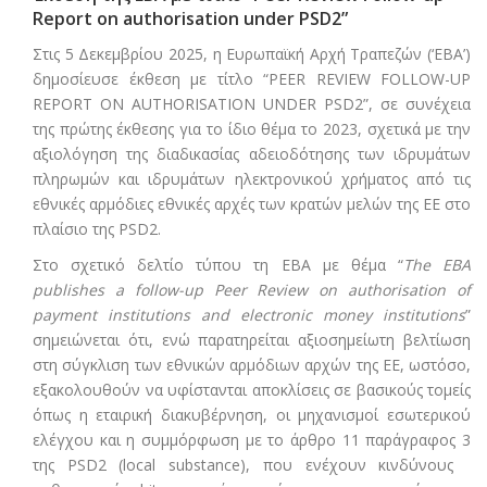
Report on authorisation under PSD2”
Στις 5 Δεκεμβρίου 2025, η Ευρωπαϊκή Αρχή Τραπεζών (‘EBA’)
δημοσίευσε έκθεση με τίτλο “PEER REVIEW FOLLOW-UP
REPORT ON AUTHORISATION UNDER PSD2”, σε συνέχεια
της πρώτης έκθεσης για το ίδιο θέμα το 2023, σχετικά με την
αξιολόγηση της διαδικασίας αδειοδότησης των ιδρυμάτων
πληρωμών και ιδρυμάτων ηλεκτρονικού χρήματος από τις
εθνικές αρμόδιες εθνικές αρχές των κρατών μελών της ΕΕ στο
πλαίσιο της PSD2.
Στο σχετικό δελτίο τύπου τη ΕΒΑ με θέμα “
The
EBA
publishes
a
follow
-
up
Peer
Review
on
authorisation
of
payment
institutions
and
electronic
money
institutions
”
σημειώνεται ότι, ενώ παρατηρείται αξιοσημείωτη βελτίωση
στη σύγκλιση των εθνικών αρμόδιων αρχών της ΕΕ, ωστόσο,
εξακολουθούν να υφίστανται αποκλίσεις σε βασικούς τομείς
όπως η εταιρική διακυβέρνηση, οι μηχανισμοί εσωτερικού
ελέγχου και η συμμόρφωση με το άρθρο 11 παράγραφος 3
της PSD2 (local substance), που ενέχουν κινδύνους