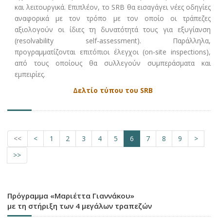
και λειτουργικά. Επιπλέον, το SRB θα εισαγάγει νέες οδηγίες
αναφορικά με τον τρόπο με τον οποίο οι τράπεζες
αξιολογούν οι ίδιες τη δυνατότητά τους για εξυγίανση
(resolvability self-assessment). Παράλληλα,
προγραμματίζονται επιτόπιοι έλεγχοι (on-site inspections),
από τους οποίους θα συλλεγούν συμπεράσματα και
εμπειρίες.
Δελτίο τύπου του SRB
<<
<
1
2
3
4
5
6
7
8
9
>
>>
Πρόγραμμα «Μαριέττα Γιαννάκου»
με τη στήριξη των 4 μεγάλων τραπεζών