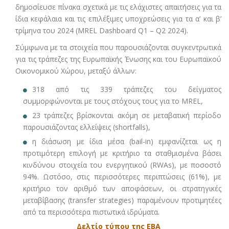
δημοσίευσε πίνακα σχετικά με τις ελάχιστες απαιτήσεις για τα
ίδια κεφάλαια και τις επιλέξιμες υποχρεώσεις για τα α’ και β’
τρίμηνα του 2024 (MREL Dashboard Q1 – Q2 2024).
Σύμφωνα με τα στοιχεία που παρουσιάζονται συγκεντρωτικά
για τις τράπεζες της Ευρωπαϊκής Ένωσης και του Ευρωπαϊκού
Οικονομικού Χώρου, μεταξύ άλλων:
318 από τις 339 τράπεζες του δείγματος
συμμορφώνονται με τους στόχους τους για το MREL,
23 τράπεζες βρίσκονται ακόμη σε μεταβατική περίοδο
παρουσιάζοντας ελλείψεις (shortfalls),
η διάσωση με ίδια μέσα (bail-in) εμφανίζεται ως η
προτιμότερη επιλογή με κριτήριο τα σταθμισμένα βάσει
κινδύνου στοιχεία του ενεργητικού (RWAs), με ποσοστό
94%. Ωστόσο, στις περισσότερες περιπτώσεις (61%), με
κριτήριο τον αριθμό των αποφάσεων, οι στρατηγικές
μεταβίβασης (transfer strategies) παραμένουν προτιμητέες
από τα περισσότερα πιστωτικά ιδρύματα.
Δελτίο τύπου της ΕΒΑ