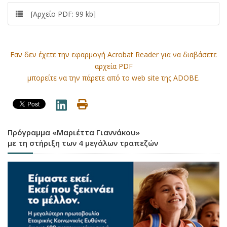
[Αρχείο PDF: 99 kb]
Εαν δεν έχετε την εφαρμογή Acrobat Reader για να διαβάσετε
αρχεία PDF
μπορείτε να την πάρετε από το web site της ADOBE.
Πρόγραμμα «Μαριέττα Γιαννάκου»
με τη στήριξη των 4 μεγάλων τραπεζών