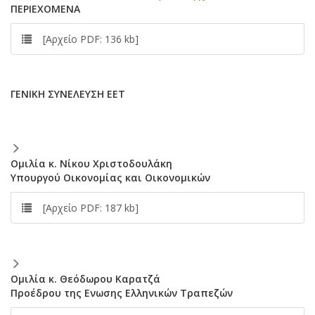
ΠEPIEXOMENA
[Αρχείο PDF: 136 kb]
ΓENIKH ΣYNEΛEYΣH EET
Oμιλία κ. Nίκου Xριστοδουλάκη
Yπουργού Oικονομίας και Oικονομικών
[Αρχείο PDF: 187 kb]
Oμιλία κ. Θεόδωρου Kαρατζά
Προέδρου της Eνωσης Eλληνικών Tραπεζών