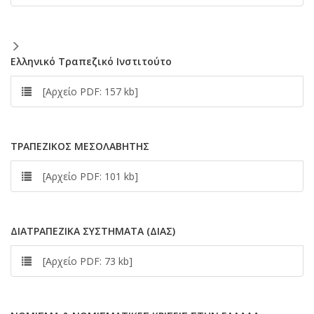
Eλληνικό Tραπεζικό Iνστιτούτο
[Αρχείο PDF: 157 kb]
TPAΠEZIKOΣ MEΣOΛABHTHΣ
[Αρχείο PDF: 101 kb]
ΔIATPAΠEZIKA ΣYΣTHMAΤΑ (ΔIAΣ)
[Αρχείο PDF: 73 kb]