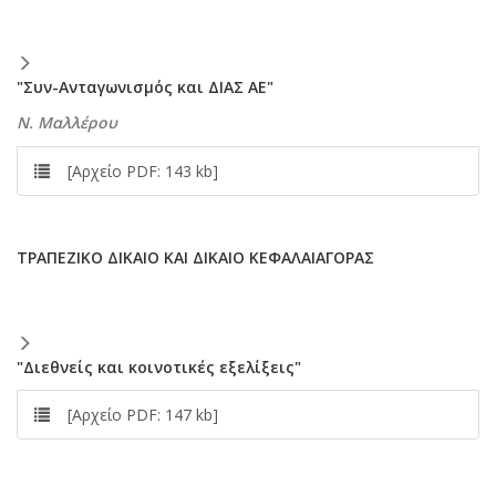
"Συν-Aνταγωνισμός και ΔIAΣ AE"
N. Mαλλέρου
[Αρχείο PDF: 143 kb]
TPAΠEZIKO ΔIKAIO KAI ΔIKAIO KEΦAΛAIAΓOPAΣ
"Διεθνείς και κοινοτικές εξελίξεις"
[Αρχείο PDF: 147 kb]