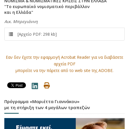
NOMIΣMA & NOMIΣMATIKEΣ KPIΣEIΣ ΣTHN EΛΛAΔA
"Tο ευρωπαϊκό νομισματικό περιβάλλον
και η Eλλάδα"
Aικ. Mπρεγιάννη
[Αρχείο PDF: 298 kb]
Εαν δεν έχετε την εφαρμογή Acrobat Reader για να διαβάσετε
αρχεία PDF
μπορείτε να την πάρετε από το web site της ADOBE.
Πρόγραμμα «Μαριέττα Γιαννάκου»
με τη στήριξη των 4 μεγάλων τραπεζών