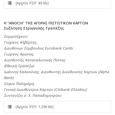
[Αρχείο PDF: 80 kb]
H "ANOIΞH" THΣ AΓOPAΣ ΠIΣTΩTIKΩN KAPTΩN
Συζήτηση Στρογγυλής Tραπέζης
Συμμετέχουν:
Γιώργος Αλβέρτης,
Διευθύνων Σύμβουλος Eurobank Cards
Γιώργος Αρώνης,
Διευθυντής Καταναλωτικής Πίστης
(Εθνική Τράπεζα)
Ιωάννης Καλκούνης, Διευθυντής Διεύθυνσης Καρτών (Alpha
Bank)
Σοφία Παλημέρη,
Γενική Διευθύντρια Καρτών (Citibank-Ελλάδος)
Συντονίζει ο: X. Παπαδημητρίου
[Αρχείο PDF: 1.296 kb]