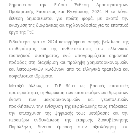
δημοσίευσε την Ετήσια Έκθεση Δραστηριοτήτων
Προληπτικής Εποπτείας και Εξυγίανσης 2024. Η εν λόγω
έκθεση δημοσιεύεται για πρώτη φορά, με σκοπό την
ενίσχυση της διαφάνειας και της λογοδοσίας για το εποπτικό
έργο της ΤτΕ.
Ειδικότερα, για το 2024 καταγράφεται σαφής βελτίωση της
σταθερότητας και της ανθεκτικότητας του ελληνικού
τραπεζικού συστήματος, ενώ υπογραμμίζεται σημαντική
πρόοδος στη διαχείριση και πρόληψη χρηματοοικονομικών
και λειτουργικών κινδύνων από τα ελληνικά τραπεζικά και
ασφαλιστικά ιδρύματα.
Μεταξύ άλλων, η ΤτΕ θέτει ως βασικές εποπτικές
προτεραιότητες τη θωράκιση των εποπτευόμενων ιδρυμάτων
έναντι των μακροοικονομικών και γεωπολιτικών
προκλήσεων, την ενίσχυση της κεφαλαιακής τους επάρκειας,
την επιτάχυνση της ψηφιακής τους μετάβασης και την
περαιτέρω ενδυνάμωση της εταιρικής διακυβέρνησης.
Παράλληλα, δίνεται έμφαση στην αξιολόγηση του