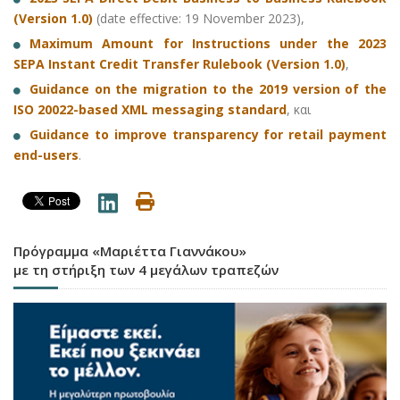
(Version 1.0)
(date effective: 19 November 2023),
Maximum Amount for Instructions under the 2023
SEPA Instant Credit Transfer Rulebook (Version 1.0)
,
Guidance on the migration to the 2019 version of the
ISO 20022-based XML messaging standard
, και
Guidance to improve transparency for retail payment
end-users
.
Πρόγραμμα «Μαριέττα Γιαννάκου»
με τη στήριξη των 4 μεγάλων τραπεζών