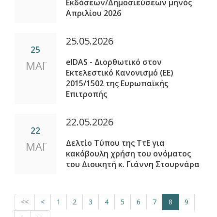
Εκδόσεων/Δημοσιεύσεων μηνός
Απριλίου 2026
25.05.2026
25
eIDAS - Διορθωτικό στον
ΜΑΪ
Εκτελεστικό Κανονισμό (ΕΕ)
2015/1502 της Ευρωπαϊκής
Επιτροπής
22.05.2026
22
Δελτίο Τύπου της ΤτΕ για
ΜΑΪ
κακόβουλη χρήση του ονόματος
του Διοικητή κ. Γιάννη Στουρνάρα
<<
<
1
2
3
4
5
6
7
8
9