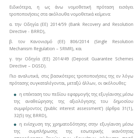
Ειδικότερα, η ως άνω νομοθετική πρόταση εισάγει
τροποποιήσεις στα ακόλουθα νομοθετικά κείμενα:
α. την Οδηγία (ΕΕ) 2014/59 (Bank Recovery and Resolution
Directive - BRRD),
β. τον Κανονισμό (ΕΕ) 806/2014 (Single Resolution
Mechanism Regulation – SRMR), και
γ. την Οδηγία (ΕΕ) 2014/49 (Deposit Guarantee Schemes
Directive – DGSD).
Πιο αναλυτικά, στις βασικότερες τροποποιήσεις της εν λόγω
πρότασης συγκαταλέγονται, μεταξύ άλλων, οι ακόλουθες:
η επέκταση του πεδίου εφαρμογής της εξυγίανσης μέσω
της αναθεώρησης της αξιολόγησης του δημοσίου
συμφέροντος (‘public interest assessment’) (άρθρα 31(1),
32(5) της BRRD),
η ενίσχυση της χρηματοδότησης στην εξυγίανση μέσω
της συμπλήρωσης της εσωτερικής ικανότητας