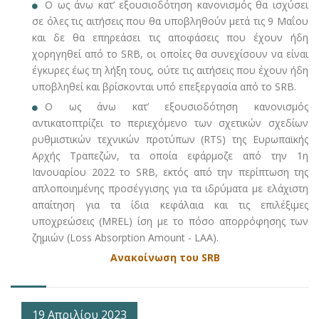
O ως άνω κατ’ εξουσιοδότηση κανονισμός θα ισχύσει
σε όλες τις αιτήσεις που θα υποβληθούν μετά τις 9 Μαΐου
και δε θα επηρεάσει τις αποφάσεις που έχουν ήδη
χορηγηθεί από το SRB, οι οποίες θα συνεχίσουν να είναι
έγκυρες έως τη λήξη τους, ούτε τις αιτήσεις που έχουν ήδη
υποβληθεί και βρίσκονται υπό επεξεργασία από το SRB.
Ο ως άνω κατ’ εξουσιοδότηση κανονισμός
αντικατοπτρίζει το περιεχόμενο των σχετικών σχεδίων
ρυθμιστικών τεχνικών προτύπων (RTS) της Ευρωπαϊκής
Αρχής Τραπεζών, τα οποία εφάρμοζε από την 1η
Ιανουαρίου 2022 το SRB, εκτός από την περίπτωση της
απλοποιημένης προσέγγισης για τα ιδρύματα με ελάχιστη
απαίτηση για τα ίδια κεφάλαια και τις επιλέξιμες
υποχρεώσεις (MREL) ίση με το πόσο απορρόφησης των
ζημιών (Loss Absorption Amount - LAA).
Ανακοίνωση του SRB
19 Απριλίου 2023