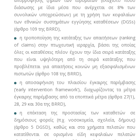
απορρόφησης ζημιών των ιδρυμάτων (ελάχιστο ποσό
διάσωσης με ίδια μέσα που ανέρχεται σε 8% των
συνολικών υποχρεώσεων) με τη χρήση των κεφαλαίων
των εθνικών συστημάτων εγγύησης καταθέσεων (DGSs)
(άρθρο 109 της BRRD),
η τροποποίηση της κατάταξης των απαιτήσεων (ranking
of claims) στην πτωχευτική ιεραρχία, βάσει της οποίας
όλες οι καταθέσεις πλέον έχουν την ίδια σειρά κατάταξης
που είναι υψηλότερη από τη σειρά κατάταξης που
προβλέπεται για απαιτήσεις κοινών μη εξασφαλισμένων
πιστωτών (άρθρο 108 της BRRD),
η αποσαφήνιση του πλαισίου έγκαιρης παρέμβασης
(‘early intervention framework’), διαχωρίζοντας τα μέτρα
έγκαιρης παρέμβασης από τα εποπτικά μέτρα (άρθρα 27(1),
28, 29 και 30α της BRRD),
η επέκταση της προστασίας των καταθετών σε
δημόσιους φορείς (π.χ. νοσοκομεία, σχολεία, δήμους)
(άρθρο 5 DGSD), καθώς και στα χρήματα πελατών που
κατατίθενται σε ορισμένα είδη κεφαλαίων πελατών