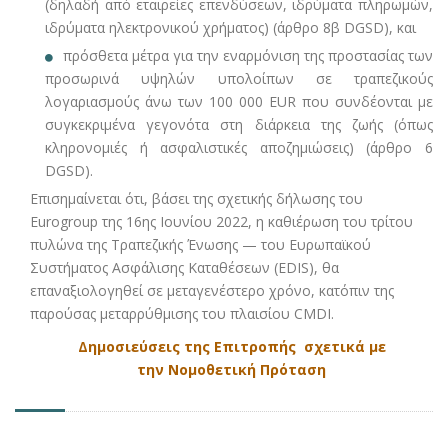
(δηλαδή από εταιρείες επενδύσεων, ιδρύματα πληρωμών,
ιδρύματα ηλεκτρονικού χρήματος) (άρθρο 8β DGSD), και
πρόσθετα μέτρα για την εναρμόνιση της προστασίας των
προσωρινά υψηλών υπολοίπων σε τραπεζικούς
λογαριασμούς άνω των 100 000 EUR που συνδέονται με
συγκεκριμένα γεγονότα στη διάρκεια της ζωής (όπως
κληρονομιές ή ασφαλιστικές αποζημιώσεις) (άρθρο 6
DGSD).
Επισημαίνεται ότι, βάσει της σχετικής δήλωσης του
Eurogroup της 16ης Ιουνίου 2022, η καθιέρωση του τρίτου
πυλώνα της Τραπεζικής Ένωσης — του Ευρωπαϊκού
Συστήματος Ασφάλισης Καταθέσεων (EDIS), θα
επαναξιολογηθεί σε μεταγενέστερο χρόνο, κατόπιν της
παρούσας μεταρρύθμισης του πλαισίου CMDI.
Δημοσιεύσεις της Επιτροπής σχετικά με
την Νομοθετική Πρόταση