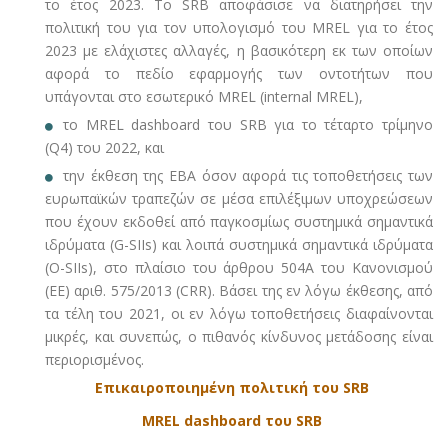
το έτος 2023. Το SRB αποφάσισε να διατηρήσει την
πολιτική του για τον υπολογισμό του MREL για το έτος
2023 με ελάχιστες αλλαγές, η βασικότερη εκ των οποίων
αφορά το πεδίο εφαρμογής των οντοτήτων που
υπάγονται στο εσωτερικό MREL (internal MREL),
το MREL dashboard του SRB για το τέταρτο τρίμηνο
(Q4) του 2022, και
την έκθεση της EBA όσον αφορά τις τοποθετήσεις των
ευρωπαϊκών τραπεζών σε μέσα επιλέξιμων υποχρεώσεων
που έχουν εκδοθεί από παγκοσμίως συστημικά σημαντικά
ιδρύματα (G-SIIs) και λοιπά συστημικά σημαντικά ιδρύματα
(O-SIIs), στο πλαίσιο του άρθρου 504Α του Κανονισμού
(ΕΕ) αριθ. 575/2013 (CRR). Βάσει της εν λόγω έκθεσης, από
τα τέλη του 2021, οι εν λόγω τοποθετήσεις διαφαίνονται
μικρές, και συνεπώς, ο πιθανός κίνδυνος μετάδοσης είναι
περιορισμένος.
Επικαιροποιημένη πολιτική του SRB
MREL dashboard του SRB