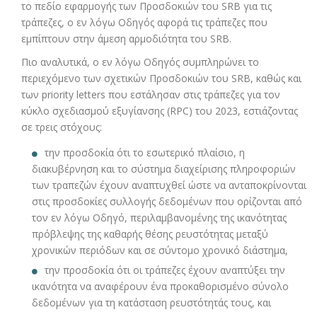
το πεδίο εφαρμογής των Προσδοκιών του SRB για τις
τράπεζες, ο εν λόγω Οδηγός αφορά τις τράπεζες που
εμπίπτουν στην άμεση αρμοδιότητα του SRB.
Πιο αναλυτικά, ο εν λόγω Οδηγός συμπληρώνει το
περιεχόμενο των σχετικών Προσδοκιών του SRB, καθώς και
των priority letters που εστάλησαν στις τράπεζες για τον
κύκλο σχεδιασμού εξυγίανσης (RPC) του 2023, εστιάζοντας
σε τρεις στόχους:
την προσδοκία ότι το εσωτερικό πλαίσιο, η
διακυβέρνηση και το σύστημα διαχείρισης πληροφοριών
των τραπεζών έχουν αναπτυχθεί ώστε να ανταποκρίνονται
στις προσδοκίες συλλογής δεδομένων που ορίζονται από
τον εν λόγω Οδηγό, περιλαμβανομένης της ικανότητας
πρόβλεψης της καθαρής θέσης ρευστότητας μεταξύ
χρονικών περιόδων και σε σύντομο χρονικό διάστημα,
την προσδοκία ότι οι τράπεζες έχουν αναπτύξει την
ικανότητα να αναφέρουν ένα προκαθορισμένο σύνολο
δεδομένων για τη κατάσταση ρευστότητάς τους, και