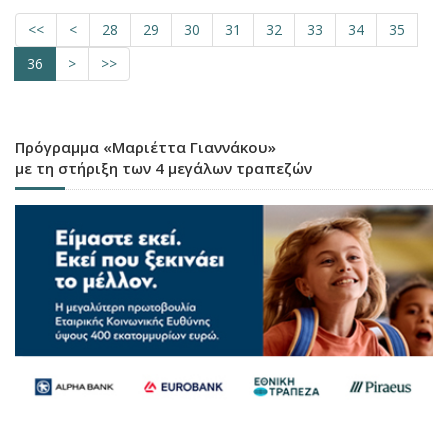
<<
<
28
29
30
31
32
33
34
35
36
>
>>
Πρόγραμμα «Μαριέττα Γιαννάκου»
με τη στήριξη των 4 μεγάλων τραπεζών