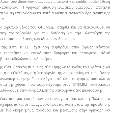
επίλυση των ιδιωτικών διαφορών αποτελεί θεμελιώδη προϋπόθεση
καστηρίων. Η γρήγορη επίλυση ιδιωτικών διαφορών, αποτελεί
σέλκυση επενδύσεων και κατά συνέπεια, αναγκαίο όρο ανάπτυξης
ους.
ς ιδρυτικό μέλος του ΟΠΕΜΕΔ, στήριξε και θα εξακολουθεί να
ετική πρωτοβουλία για την διάδοση και την υλοποίηση της
ού τρόπου επίλυσης των ιδιωτικών διαφορών.
 της αυτή, η ΕΕΤ έχει ήδη συμπράξει στην ίδρυση Κέντρου
ις τραπεζικές και επενδυτικές διαφορές και προσφέρει ειδική
αβητές εκδηλώνουν ενδιαφέρον.
 είναι βασικός πυλώνας εύρυθμης λειτουργίας του κράτους και
ητη συμβολή της στη λειτουργία της Δημοκρατίας και της Εθνικής
οινωνικής ειρήνης. Για το λόγο αυτό όλοι οι φορείς, από όλα τα
μάτια της χώρας, που συμμετέχουμε στον ΟΠΕΜΕΔ, επιθυμούμε
βάλλουμε στην αναβάθμιση της λειτουργίας της Δικαιοσύνης.
κες που μας επιτρέπουν να συνεργαστούμε όλοι: η Πολιτεία, ο
επιχειρήσεις και οι παραγωγικοί φορείς, ώστε μέσω της προώθησης
υμε ένα ακόμη βήμα προόδου και βελτίωσης στην γρήγορη και