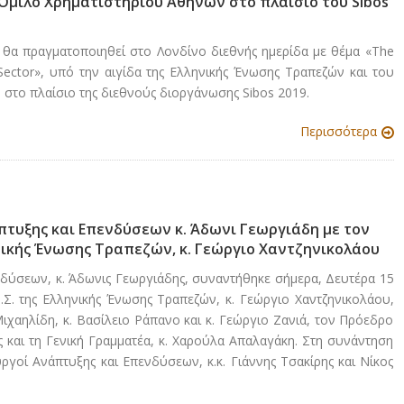
μιλο Χρηματιστηρίου Αθηνών στο πλαίσιο του Sibos
 θα πραγματοποιηθεί στο Λονδίνο διεθνής ημερίδα με θέμα «The
 Sector», υπό την αιγίδα της Ελληνικής Ένωσης Τραπεζών και του
 στο πλαίσιο της διεθνούς διοργάνωσης Sibos 2019.
Περισσότερα
τυξης και Επενδύσεων κ. Άδωνι Γεωργιάδη με τον
ηνικής Ένωσης Τραπεζών, κ. Γεώργιο Χαντζηνικολάου
δύσεων, κ. Άδωνις Γεωργιάδης, συναντήθηκε σήμερα, Δευτέρα 15
.Σ. της Ελληνικής Ένωσης Τραπεζών, κ. Γεώργιο Χαντζηνικολάου,
ιχαηλίδη, κ. Βασίλειο Ράπανο και κ. Γεώργιο Ζανιά, τον Πρόεδρο
ς και τη Γενική Γραμματέα, κ. Χαρούλα Απαλαγάκη. Στη συνάντηση
ργοί Ανάπτυξης και Επενδύσεων, κ.κ. Γιάννης Τσακίρης και Νίκος