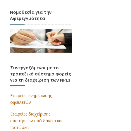
Νομοθεσία για την
Αφερεγγυότητα
CRR3 / CRD6
Εφαρμογή των κανόνων της Βασιλείας 3 στην
Ε.Ε.
Συνεργαζόμενοι με το
τραπεζικό σύστημα φορείς
για τη διαχείριση των NPLs
Εταιρείες ενημέρωσης
οφειλετών
Εταιρείες διαχείρισης
απαιτήσεων από δάνεια και
πιστώσεις