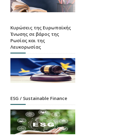
Ευρετήριο HEBIC
Χάρτης καταστημάτων, ATM και APS όλων των
πιστωτικών ιδρυμάτων που λειτουργούν στην
Ελλάδα
Κυρώσεις της Ευρωπαϊκής
Ένωσης σε βάρος της
Ρωσίας και της
Λευκορωσίας
Κάποιες Ειδοποιήσεις
είναι Καλύτερο να τις
ESG / Sustainable Finance
Αγνοείς
Ενημερώσου και προστατεύσου σήμερα από τα
δίαφορα είδη ηλεκτρονικής απάτης