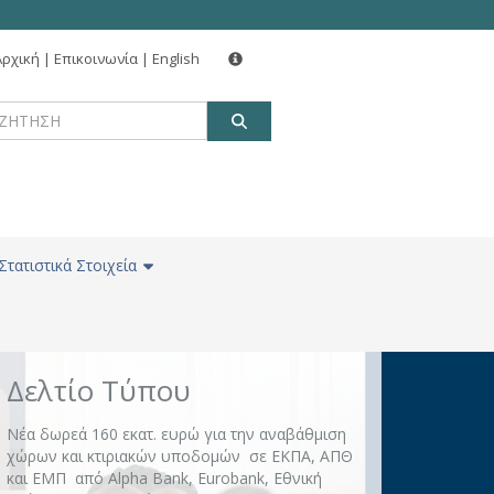
Αρχική
|
Επικοινωνία
|
English
Δελτίο Τύπου
ΑΝΑΖΗΤΗΣΗ
Νέα δωρεά 160 εκατ. ευρώ για την αναβάθμιση
χώρων και κτιριακών υποδομών σε ΕΚΠΑ, ΑΠΘ
και ΕΜΠ από Alpha Bank, Eurobank, Εθνική
Τράπεζα και Πειραιώς
Στατιστικά Στοιχεία
Δελτίο Τύπου
Ετήσια Τακτική Γενική Συνέλευση 2026