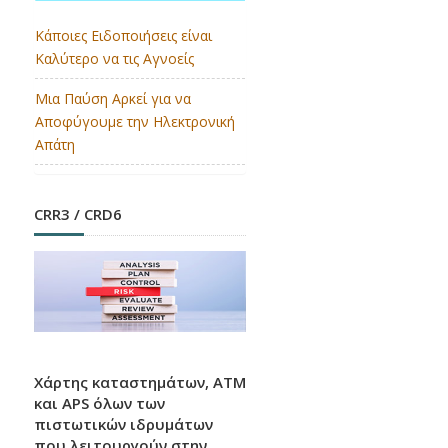
Κάποιες Ειδοποιήσεις είναι
Καλύτερο να τις Αγνοείς
EUROPEAN MONEY QUIZ
Μια Παύση Αρκεί για να
2026
Αποφύγουμε την Ηλεκτρονική
Απάτη
Την πρώτη θέση κέρδισαν οι Ελληνίδες
μαθήτριες στον Ευρωπαϊκό Διαγωνισμό
Γνώσεων για το Χρήμα.
CRR3 / CRD6
Βάση Δεδομένων
Ρυθμιστικών Εξελίξεων
Χάρτης καταστημάτων, ATM
και APS όλων των
πιστωτικών ιδρυμάτων
H Ελληνική Ένωση Τραπεζών σας καλωσορίζει
που λειτουργούν στην