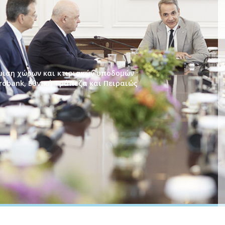
θμιση χώρων και κτιριακών υποδομών
robank, Εθνική Τράπεζα και Πειραιώς