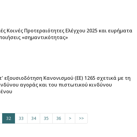
ς Κοινές Προτεραιότητες Ελέγχου 2025 και ευρήματα
ποιήσεις «σημαντικότητας»
' εξουσιοδότηση Κανονισμού (ΕΕ) 1265 σχετικά με τη
ινδύνου αγοράς και του πιστωτικού κινδύνου
μένου
32
33
34
35
36
>
>>