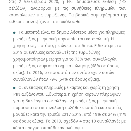
Στις 2 Δεκεμβρίου 2020, η ΕΚΤ δημοσίευσε έκθεση (148
σελίδων) αναφορικά με τις συνήθειες πληρωμών των
καταναλωτών της ευρωζώνης. Τα βασικά συμπεράσματα της
έκθεσης συνοψίζονται στα ακόλουθα:
Τα μετρητά είναι το δημοφιλέστερο μέσο για πληρωμές
μικρής αξίας με φυσική παρουσία του καταναλωτή. Η
χρήση τους, ωστόσο, μειώνεται σταδιακά. Ειδικότερα, το
2019 οι ενήλικες καταναλωτές της ευρωζώνης
χρησιμοποίησαν μετρητά για το 73% των συναλλαγών
μικρής αξίας σε φυσικά σημεία πώλησης (48% σε όρους
αξίας). Το 2016, το ποσοστό των αντίστοιχων αυτών
συναλλαγών ήταν 79% (54% σε όρους αξίας).
Οι ανέπαφες πληρωμές με κάρτες και χωρίς τη χρήση
PIN αυξάνονται. Ειδικότερα, η χρήση καρτών πληρωμών
για τη διενέργεια συναλλαγών μικρής αξίας με φυσική
παρουσία του καταναλωτή αυξήθηκε κατά 5 εκατοστιαίες
μονάδες κατά την τριετία 2017-2019, από 19% σε 24% (41%
σε όρους αξίας). Το 2019, σχεδόν 4 στις 10 συναλλαγές με
κάρτα πραγματοποιήθηκαν ανέπαφα.