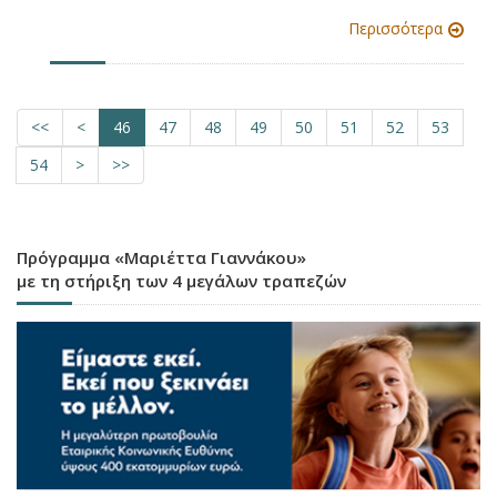
Περισσότερα
<<
<
46
47
48
49
50
51
52
53
54
>
>>
Πρόγραμμα «Μαριέττα Γιαννάκου»
με τη στήριξη των 4 μεγάλων τραπεζών