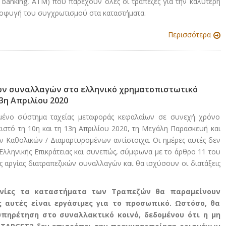
le banking, ATM) που παρέχουν όλες οι τράπεζες για την καλύτερη
αποφυγή του συγχρωτισμού στα καταστήματα.
Περισσότερα
κών συναλλαγών στο ελληνικό χρηματοπιστωτικό
3η Απριλίου 2020
μένο σύστημα ταχείας μεταφοράς κεφαλαίων σε συνεχή χρόνο
ιστό τη 10η και τη 13η Απριλίου 2020, τη Μεγάλη Παρασκευή και
ν Καθολικών / Διαμαρτυρομένων αντίστοιχα. Οι ημέρες αυτές δεν
 Ελληνικής Επικράτειας και συνεπώς, σύμφωνα με το άρθρο 11 του
ής αργίας διατραπεζικών συναλλαγών και θα ισχύσουν οι διατάξεις
ηνίες τα καταστήματα των Τραπεζών θα παραμείνουν
ς αυτές είναι εργάσιμες για το προσωπικό. Ωστόσο, θα
πηρέτηση στο συναλλακτικό κοινό, δεδομένου ότι η μη