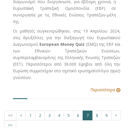
διαγωνισμό που διοργάνωσε, για έβδομη χρονιά, η
Ευρωπαϊκή Τραπεζική Ομοσπονδία (EBF) σε
συνεργασία με τις Εθνικές Ενώσεις Τραπεζών-μέλη
της.
Οι μαθητές συγκεντρώθηκαν, στις 19 Απριλίου 2024,
στις Βρυξέλλες για την διεξαγωγή του Ευρωπαϊκού
Διαγωνισμού
European Money Quiz
(EMQ) της EBF και
των Εθνικών Τραπεζικών Ενώσεων,
συμπεριλαμβανομένης της Ελληνικής Ένωσης Τραπεζών
(ΕΕΤ). Περισσότεροι από 36.000 έφηβοι από όλη την
Ευρώπη συμμετείχαν στο σχετικό ερωτηματολόγιο (quiz)
γνώσεων.
Περισσότερα
<<
<
1
2
3
4
5
6
7
8
9
>
>>