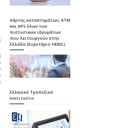
Χάρτης καταστημάτων, ATM
και APS όλων των
πιστωτικών ιδρυμάτων
που λειτουργούν στην
ς
Ελλάδα (Ευρετήριο HEBIC)
η
ι
ο
ν
ς
Ελληνικό Τραπεζικό
Ινστιτούτο