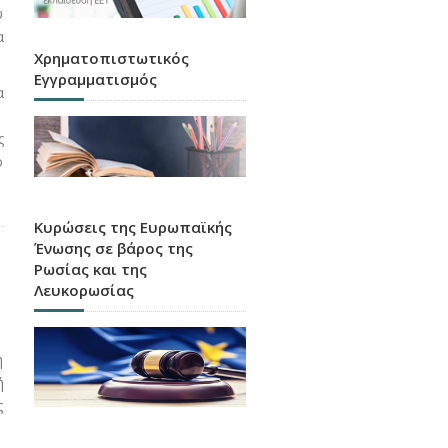
υ
α
Χρηματοπιστωτικός
Εγγραμματισμός
α
ς
ο
Κυρώσεις της Ευρωπαϊκής
Ένωσης σε βάρος της
Ρωσίας και της
Λευκορωσίας
η
ή
ς