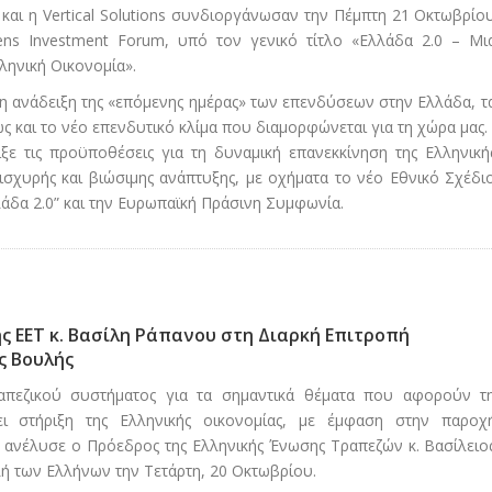
και η Vertical Solutions συνδιοργάνωσαν την Πέμπτη 21 Οκτωβρίο
ens Investment Forum, υπό τον γενικό τίτλο «Ελλάδα 2.0 – Μι
ληνική Οικονομία».
η ανάδειξη της «επόμενης ημέρας» των επενδύσεων στην Ελλάδα, τ
ς και το νέο επενδυτικό κλίμα που διαμορφώνεται για τη χώρα μας.
ε τις προϋποθέσεις για τη δυναμική επανεκκίνηση της Ελληνική
 ισχυρής και βιώσιμης ανάπτυξης, με οχήματα το νέο Εθνικό Σχέδι
λάδα 2.0” και την Ευρωπαϊκή Πράσινη Συμφωνία.
 ΕΕΤ κ. Βασίλη Ράπανου στη Διαρκή Επιτροπή
ς Βουλής
ραπεζικού συστήματος για τα σημαντικά θέματα που αφορούν τ
ι στήριξη της Ελληνικής οικονομίας, με έμφαση στην παροχ
ς, ανέλυσε ο Πρόεδρος της Ελληνικής Ένωσης Τραπεζών κ. Βασίλειο
λή των Ελλήνων την Τετάρτη, 20 Οκτωβρίου.