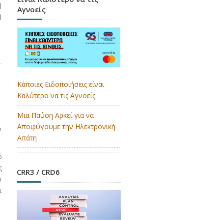
ή
Αγνοείς
η
Κάποιες Ειδοποιήσεις είναι
Καλύτερο να τις Αγνοείς
Μια Παύση Αρκεί για να
Αποφύγουμε την Ηλεκτρονική
ν
Απάτη
ό
ς
CRR3 / CRD6
υ
ι