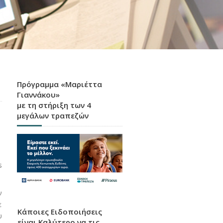
Πρόγραμμα «Μαριέττα
Γιαννάκου»
με τη στήριξη των 4
μεγάλων τραπεζών
s
ν
ε
Κάποιες Ειδοποιήσεις
υ
είναι Καλύτερο να τις