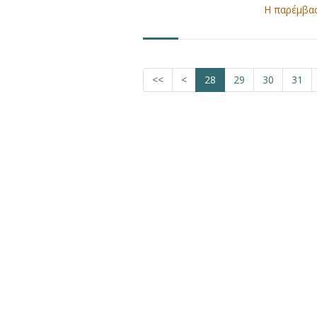
Η παρέμβασ
<<
<
28
29
30
31