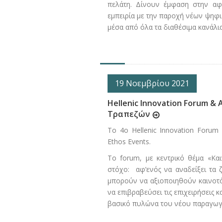
πελάτη. Δίνουν έμφαση στην αφο
εμπειρία με την παροχή νέων ψηφ
μέσα από όλα τα διαθέσιμα κανάλια
19 Νοεμβρίου 2021
Hellenic Innovation Forum &
Τραπεζών
Το 4ο Hellenic Innovation Foru
Ethos Events.
Το forum, με κεντρικό θέμα «Και
στόχο: αφ’ενός να αναδείξει τα ζ
μπορούν να αξιοποιηθούν καινοτόμ
να επιβραβεύσει τις επιχειρήσεις
βασικό πυλώνα του νέου παραγωγι