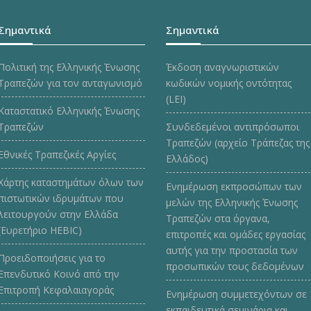
Σημαντικά
Σημαντικά
Πολιτική της Ελληνικής Ένωσης
Έκδοση αναγνωριστικών
Τραπεζών για τον ανταγωνισμό
κωδικών νομικής οντότητας
(LEI)
Καταστατικό Ελληνικής Ένωσης
Τραπεζών
Συνδεδεμένοι αντιπρόσωποι
Τραπεζών (αρχείο Τράπεζας της
Εθνικές Τραπεζικές Αργίες
Ελλάδος)
Χάρτης καταστημάτων όλων των
Ενημέρωση εκπροσώπων των
πιστωτικών ιδρυμάτων που
μελών της Ελληνικής Ένωσης
λειτουργούν στην Ελλάδα
Τραπεζών στα όργανα,
(Ευρετήριο HEBIC)
επιτροπές και ομάδες εργασίας
αυτής για την προστασία των
Προειδοποιήσεις για το
προσωπικών τους δεδομένων
Επενδυτικό Κοινό από την
Επιτροπή Κεφαλαιαγοράς
Ενημέρωση συμμετεχόντων σε
εκπαιδευτικά σεμινάρια και