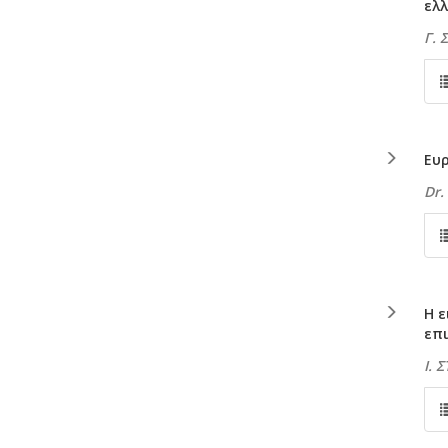
ελλ
Γ.
Ευ
Dr.
Η ε
επ
Ι. 