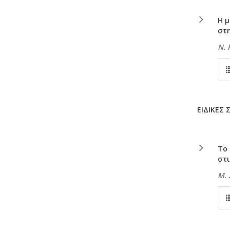
Η 
στ
Ν.
ΕΙΔΙΚΕΣ
Το 
στ
Μ.