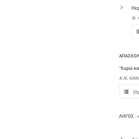
Πε
Ν.
ΑΠΑΣΧΟ
"Ευρώ κ
Κ.Ν. ΚΑ
[Αρχ
ΛΟΓΟΣ -