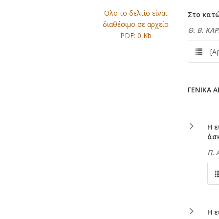
Ολο το δελτίο είναι
Στο κατ
διαθέσιμο σε αρχείο
Θ. Β. ΚΑ
PDF: 0 Kb
[Αρχ
ΓΕΝΙΚΑ 
Η 
άσ
Π.
Η 