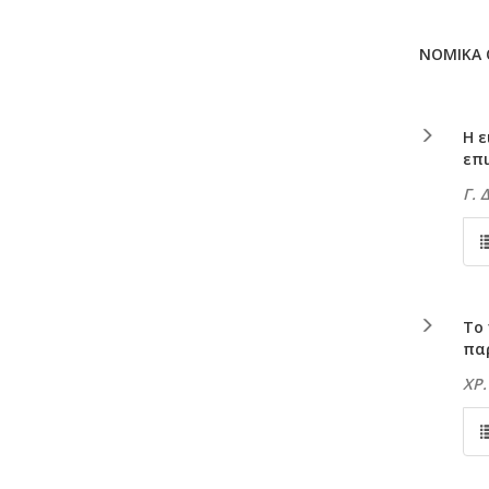
ΝΟΜΙΚΑ
Η ε
επ
Γ.
Το
πα
ΧΡ.