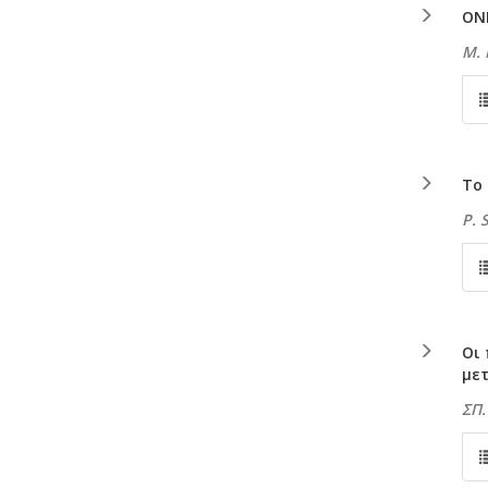
ΟΝ
Μ.
Το
P.
Οι
με
ΣΠ.