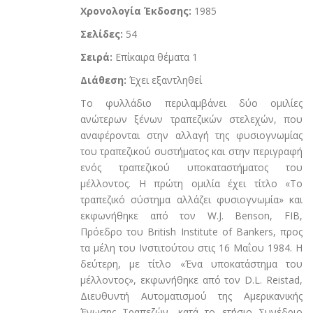
Χρονολογία Έκδοσης:
1985
Σελίδες:
54
Σειρά:
Επίκαιρα θέματα 1
Διάθεση:
Έχει εξαντληθεί
Το φυλλάδιο περιλαμβάνει δύο ομιλίες
ανώτερων ξένων τραπεζικών στελεχών, που
αναφέρονται στην αλλαγή της φυσιογνωμίας
του τραπεζικού συστήματος και στην περιγραφή
ενός τραπεζικού υποκαταστήματος του
μέλλοντος. Η πρώτη ομιλία έχει τίτλο «Το
τραπεζικό σύστημα αλλάζει φυσιογνωμία» και
εκφωνήθηκε από τον
W
.
J
.
Benson
,
FIB
,
Πρόεδρο του
British
Institute
of
Bankers
, προς
τα μέλη του Ινστιτούτου στις 16
Μαΐου
1984. Η
δεύτερη, με τίτλο «Ένα υποκατάστημα του
μέλλοντος», εκφωνήθηκε από τον
D
.
L
.
Reistad
,
Διευθυντή Αυτοματισμού της Αμερικανικής
Ένωσης Τραπεζών, κατά το ετήσιο Συνέδριο