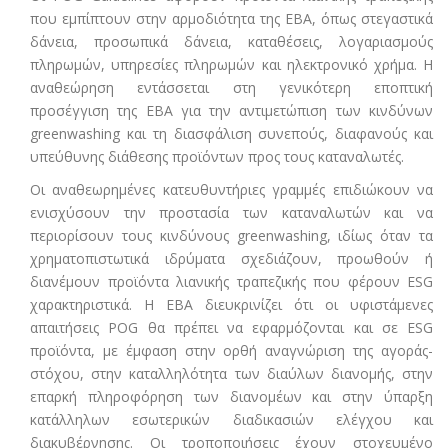
που εμπίπτουν στην αρμοδιότητα της EBA, όπως στεγαστικά
δάνεια, προσωπικά δάνεια, καταθέσεις, λογαριασμούς
πληρωμών, υπηρεσίες πληρωμών και ηλεκτρονικό χρήμα. Η
αναθεώρηση εντάσσεται στη γενικότερη εποπτική
προσέγγιση της EBA για την αντιμετώπιση των κινδύνων
greenwashing και τη διασφάλιση συνεπούς, διαφανούς και
υπεύθυνης διάθεσης προϊόντων προς τους καταναλωτές.
Οι αναθεωρημένες κατευθυντήριες γραμμές επιδιώκουν να
ενισχύσουν την προστασία των καταναλωτών και να
περιορίσουν τους κινδύνους greenwashing, ιδίως όταν τα
χρηματοπιστωτικά ιδρύματα σχεδιάζουν, προωθούν ή
διανέμουν προϊόντα λιανικής τραπεζικής που φέρουν ESG
χαρακτηριστικά.
Η EBA διευκρινίζει ότι οι υφιστάμενες
απαιτήσεις POG θα πρέπει να εφαρμόζονται και σε ESG
προϊόντα, με έμφαση στην ορθή αναγνώριση της αγοράς-
στόχου, στην καταλληλότητα των διαύλων διανομής, στην
επαρκή πληροφόρηση των διανομέων και στην ύπαρξη
κατάλληλων εσωτερικών διαδικασιών ελέγχου και
διακυβέρνησης. Οι τροποποιήσεις έχουν στοχευμένο