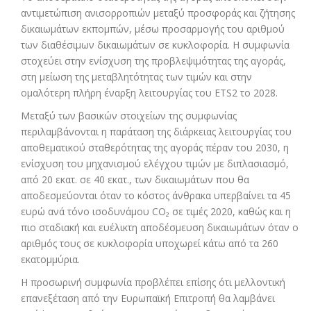
αντιμετώπιση ανισορροπιών μεταξύ προσφοράς και ζήτησης
δικαιωμάτων εκπομπών, μέσω προσαρμογής του αριθμού
των διαθέσιμων δικαιωμάτων σε κυκλοφορία. Η συμφωνία
στοχεύει στην ενίσχυση της προβλεψιμότητας της αγοράς,
στη μείωση της μεταβλητότητας των τιμών και στην
ομαλότερη πλήρη έναρξη λειτουργίας του ETS2 το 2028.
Μεταξύ των βασικών στοιχείων της συμφωνίας
περιλαμβάνονται η παράταση της διάρκειας λειτουργίας του
αποθεματικού σταθερότητας της αγοράς πέραν του 2030, η
ενίσχυση του μηχανισμού ελέγχου τιμών με διπλασιασμό,
από 20 εκατ. σε 40 εκατ., των δικαιωμάτων που θα
αποδεσμεύονται όταν το κόστος άνθρακα υπερβαίνει τα 45
ευρώ ανά τόνο ισοδυνάμου CO₂ σε τιμές 2020, καθώς και η
πιο σταδιακή και ευέλικτη αποδέσμευση δικαιωμάτων όταν ο
αριθμός τους σε κυκλοφορία υποχωρεί κάτω από τα 260
εκατομμύρια.
Η προσωρινή συμφωνία προβλέπει επίσης ότι μελλοντική
επανεξέταση από την Ευρωπαϊκή Επιτροπή θα λαμβάνει