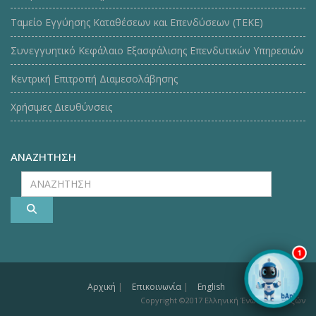
Ταμείο Εγγύησης Καταθέσεων και Επενδύσεων (ΤΕΚE)
Συνεγγυητικό Κεφάλαιο Εξασφάλισης Επενδυτικών Υπηρεσιών
Κεντρική Επιτροπή Διαμεσολάβησης
Χρήσιμες Διευθύνσεις
ΑΝΑΖΗΤΗΣΗ
ΑΝΑΖΗΤΗΣΗ
1
Αρχική
|
Επικοινωνία
|
English
Copyright ©2017 Ελληνική Ένωση Τραπεζών