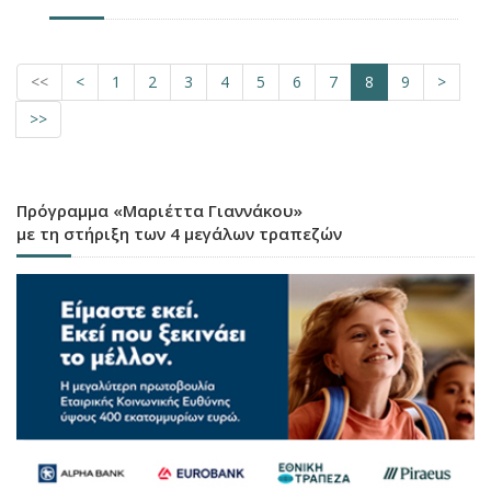
<<
<
1
2
3
4
5
6
7
8
9
>
>>
Πρόγραμμα «Μαριέττα Γιαννάκου»
με τη στήριξη των 4 μεγάλων τραπεζών