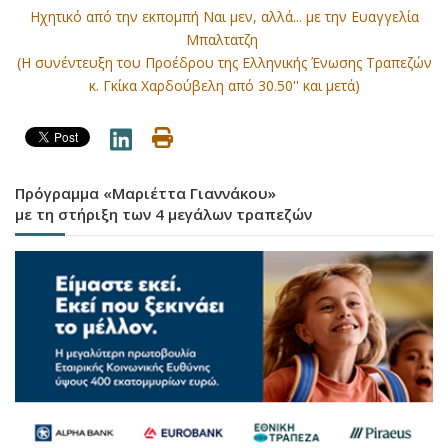
Ηχητικό από την εκπομπή Ναι μεν, αλλά... με την Ευαγγελία
Μπαλτατζη
(Η συνέντευξη του Προέδρου της Ελληνικής Ένωσης Τραπεζών
κ. Γκίκα Χαρδούβελη από 30.50'' και μετά)
Πρόγραμμα «Μαριέττα Γιαννάκου»
με τη στήριξη των 4 μεγάλων τραπεζών