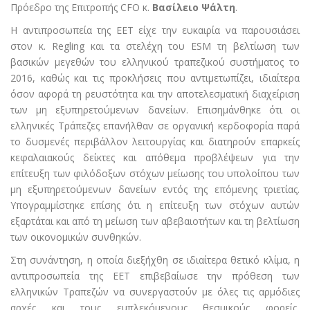
Πρόεδρο της Επιτροπής CFO κ.
Βασίλειο Ψάλτη
.
Η αντιπροσωπεία της ΕΕΤ είχε την ευκαιρία να παρουσιάσει
στον κ. Regling και τα στελέχη του ESM τη βελτίωση των
βασικών μεγεθών του ελληνικού τραπεζικού συστήματος το
2016, καθώς και τις προκλήσεις που αντιμετωπίζει, ιδιαίτερα
όσον αφορά τη ρευστότητα και την αποτελεσματική διαχείριση
των μη εξυπηρετούμενων δανείων. Επισημάνθηκε ότι οι
ελληνικές Τράπεζες επανήλθαν σε οργανική κερδοφορία παρά
το δυσμενές περιβάλλον λειτουργίας και διατηρούν επαρκείς
κεφαλαιακούς δείκτες και απόθεμα προβλέψεων για την
επίτευξη των φιλόδοξων στόχων μείωσης του υπολοίπου των
μη εξυπηρετούμενων δανείων εντός της επόμενης τριετίας.
Υπογραμμίστηκε επίσης ότι η επίτευξη των στόχων αυτών
εξαρτάται και από τη μείωση των αβεβαιοτήτων και τη βελτίωση
των οικονομικών συνθηκών.
Στη συνάντηση, η οποία διεξήχθη σε ιδιαίτερα θετικό κλίμα, η
αντιπροσωπεία της ΕΕΤ επιβεβαίωσε την πρόθεση των
ελληνικών Τραπεζών να συνεργαστούν με όλες τις αρμόδιες
αρχές και τους εμπλεκόμενους θεσμικούς φορείς,