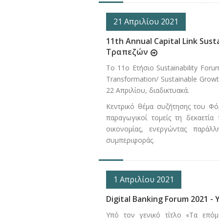
21 Απριλίου 2021
11th Annual Capital Link Sus
Τραπεζών
Το 11ο Ετήσιο Sustainability Foru
Transformation/ Sustainable Grow
22 Απριλίου, διαδικτυακά.
Κεντρικό θέμα συζήτησης του Φό
παραγωγικοί τομείς τη δεκαετί
οικονομίας, ενεργώντας παράλλ
συμπεριφοράς.
1 Απριλίου 2021
Digital Banking Forum 2021 
Υπό τον γενικό τίτλο «Τα επόμ