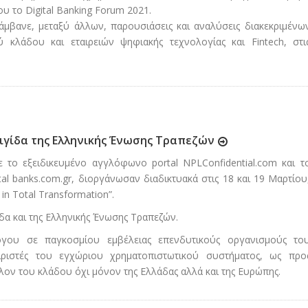
ου το Digital Banking Forum 2021.
μβανε, μεταξύ άλλων, παρουσιάσεις και αναλύσεις διακεκριμένω
 κλάδου και εταιρειών ψηφιακής τεχνολογίας και Fintech, στι
αιγίδα της Ελληνικής Ένωσης Τραπεζών
 το εξειδικευμένο αγγλόφωνο portal NPLConfidential.com και τ
tal banks.com.gr, διοργάνωσαν διαδικτυακά στις 18 και 19 Μαρτίου
in Total Transformation”.
δα και της Ελληνικής Ένωσης Τραπεζών.
ου σε παγκοσμίου εμβέλειας επενδυτικούς οργανισμούς το
ειριστές του εγχώριου χρηματοπιστωτικού συστήματος, ως προ
ον του κλάδου όχι μόνον της Ελλάδας αλλά και της Ευρώπης.