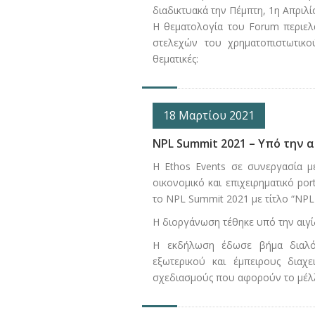
διαδικτυακά την Πέμπτη, 1η Απριλί
Η θεματολογία του Forum περιελά
στελεχών του χρηματοπιστωτικού
θεματικές:
18 Μαρτίου 2021
NPL Summit 2021 – Υπό την 
Η Εthos Events σε συνεργασία με
οικονομικό και επιχειρηματικό por
το NPL Summit 2021 με τίτλο “NPL 
Η διοργάνωση τέθηκε υπό την αιγί
Η εκδήλωση έδωσε βήμα διαλόγ
εξωτερικού και έμπειρους διαχ
σχεδιασμούς που αφορούν το μέλλ