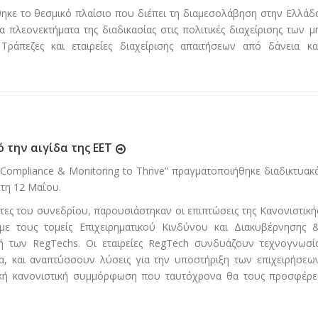
κε το θεσμικό πλαίσιο που διέπει τη διαμεσολάβηση στην Ελλάδ
α πλεονεκτήματα της διαδικασίας στις πολιτικές διαχείρισης των μ
ράπεζες και εταιρείες διαχείρισης απαιτήσεων από δάνεια κα
ό την αιγίδα της ΕΕΤ
n Compliance & Monitoring to Thrive” πραγματοποιήθηκε διαδικτυακ
τη 12 Μαΐου.
ητες του συνεδρίου, παρουσιάστηκαν οι επιπτώσεις της Κανονιστική
ε τους τομείς Επιχειρηματικού Κινδύνου και Διακυβέρνησης 
ή των RegTechs. Οι εταιρείες RegTech συνδυάζουν τεχνογνωσί
α, και αναπτύσσουν λύσεις για την υποστήριξη των επιχειρήσεω
ική κανονιστική συμμόρφωση που ταυτόχρονα θα τους προσφέρε