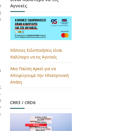
Αγνοείς
α
η
ι
Κάποιες Ειδοποιήσεις είναι
Καλύτερο να τις Αγνοείς
Μια Παύση Αρκεί για να
ά
Αποφύγουμε την Ηλεκτρονική
Απάτη
ς
&
α
CRR3 / CRD6
ν
ι