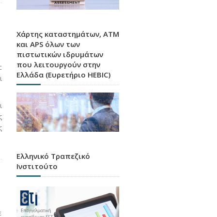
Χάρτης καταστημάτων, ATM
και APS όλων των
πιστωτικών ιδρυμάτων
που λειτουργούν στην
c
Ελλάδα (Ευρετήριο HEBIC)
ι
ι
ς
ς
Ελληνικό Τραπεζικό
Ινστιτούτο
ε