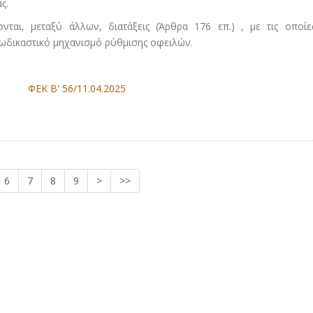
άς.
αι, μεταξύ άλλων, διατάξεις (Άρθρα 176 επ.) , με τις οποίε
ξωδικαστικό μηχανισμό ρύθμισης οφειλών.
ΦΕΚ Β' 56/11.04.2025
6
7
8
9
>
>>