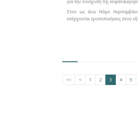
για την ενίσχυση της κεφαλαιαγορ
Στον ως άνω Νόμο περιλαμβάνοντ
επέρχονται τροποποιήσεις στον ε
<<
<
1
2
3
4
5