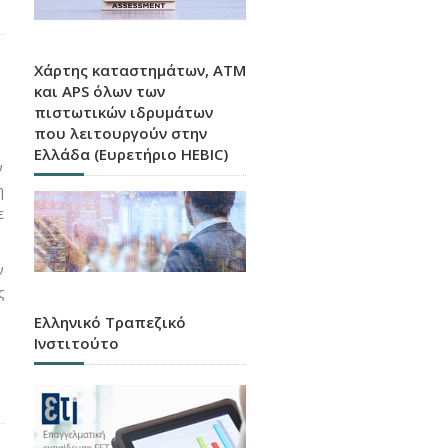
Χάρτης καταστημάτων, ATM
και APS όλων των
πιστωτικών ιδρυμάτων
που λειτουργούν στην
Ελλάδα (Ευρετήριο HEBIC)
ν
η
ε
ν
ς
Ελληνικό Τραπεζικό
Ινστιτούτο