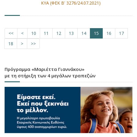
ΚΥΑ (ΦΕΚ Β' 3276/24.07.2021)
<<
<
10
11
12
13
14
15
16
17
18
>
>>
Πρόγραμμα «Μαριέττα Γιαννάκου»
με τη στήριξη των 4 μεγάλων τραπεζών