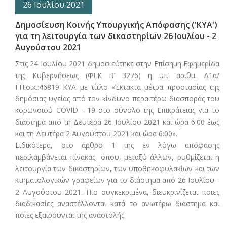
26 Ιουλίου 2021
Δημοσίευση Κοινής Υπουργικής Απόφασης ('ΚΥΑ')
για τη λειτουργία των δικαστηρίων 26 Ιουλίου - 2
Αυγούστου 2021
Στις 24 Ιουλίου 2021 δημοσιεύτηκε στην Επίσημη Εφημερίδα
της Κυβερνήσεως (ΦΕΚ Β’ 3276) η υπ’ αριθμ. Δ1α/
ΓΠ.οικ.:46819 ΚΥΑ με τίτλο «Έκτακτα μέτρα προστασίας της
δημόσιας υγείας από τον κίνδυνο περαιτέρω διασποράς του
κορωνοϊού CΟVID - 19 στο σύνολο της Επικράτειας για το
διάστημα από τη Δευτέρα 26 Ιουλίου 2021 και ώρα 6:00 έως
και τη Δευτέρα 2 Αυγούστου 2021 και ώρα 6:00».
Ειδικότερα, στο άρθρο 1 της εν λόγω απόφασης
περιλαμβάνεται πίνακας, όπου, μεταξύ άλλων, ρυθμίζεται η
λειτουργία των δικαστηρίων, των υποθηκοφυλακίων και των
κτηματολογικών γραφείων για το διάστημα από 26 Ιουλίου -
2 Αυγούστου 2021. Πιο συγκεκριμένα, διευκρινίζεται ποιες
διαδικασίες αναστέλλονται κατά το ανωτέρω διάστημα και
ποιες εξαιρούνται της αναστολής.