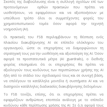
Σκοπός της διαβούλευσης είναι η συλλογή σχολίων επί των
προτεινόμενων ορθών πρακτικών που πρέπει να
υιοθετήσουν, να εφαρμόσουν και να αξιοποιήσουν με
υπεύθυνο τρόπο όλοι οι συμμετέχοντες φορείς του
χρηματοπιστωτικού τομέα όσον αφορά την τεχνητή
νοημοσύνη (AI).
Οι πρακτικές του FSB περιλαμβάνουν τη θέσπιση ενός
πλαισίου διακυβέρνησης ΑΙ σε επίπεδο ολόκληρου του
οργανισμού, ώστε οι επιχειρήσεις να διαμορφώνουν τη
στρατηγική τους για την υιοθέτηση και αξιοποίηση της AI. Όσον
αφορά τα προστατευτικά μέτρα (AI guardrails), ο διεθνής
φορέας επισημαίνει ότι οι επιχειρήσεις θα πρέπει να
αξιολογούν τους κινδύνους των περιπτώσεων χρήσης της AI
ήδη από το στάδιο του σχεδιασμού τους και σε συνεχή βάση,
να επιλέγουν τα κατάλληλα μοντέλα ή συστήματα AI και να
διατηρούν κατάλληλες διαδικασίες διακυβέρνησης δεδομένων.
Το FSB τονίζει, επίσης, ότι οι επιχειρήσεις πρέπει να
εφαρμόζουν ανθρώπινη εποπτεία ανάλογη με το επίπεδο
κινδύνου κάθε περίπτωσης χρήσης της AI. Σε ό,τι αφορά τους