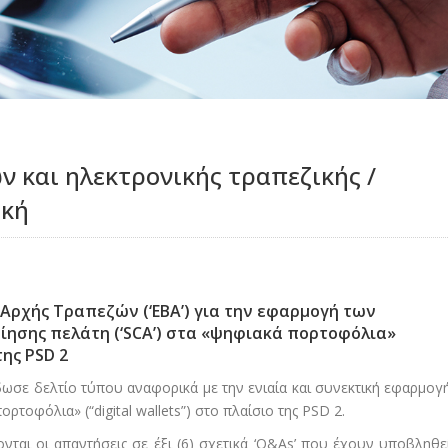
 και ηλεκτρονικής τραπεζικής /
ική
Αρχής Τραπεζών (‘ΕΒΑ’) για την εφαρμογή των
ησης πελάτη (‘SCA’) στα «ψηφιακά πορτοφόλια»
της PSD 2
έδωσε δελτίο τύπου αναφορικά με την ενιαία και συνεκτική εφαρμογ
ρτοφόλια» (“digital wallets”) στο πλαίσιο της PSD 2.
ται οι απαντήσεις σε έξι (6) σχετικά ‘Q&As’ που έχουν υποβληθε