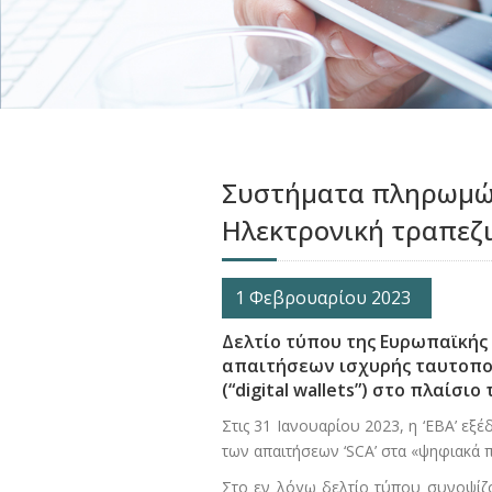
Συστήματα πληρωμών
Ηλεκτρονική τραπεζ
1 Φεβρουαρίου 2023
Δελτίο τύπου της Ευρωπαϊκής 
απαιτήσεων ισχυρής ταυτοποί
(“digital wallets”) στο πλαίσιο 
Στις 31 Ιανουαρίου 2023, η ‘ΕΒΑ’ εξ
των απαιτήσεων ‘SCA’ στα «ψηφιακά πο
Στο εν λόγω δελτίο τύπου συνοψίζον