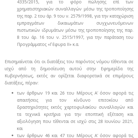
4335/2015, για το φόρο πώλησης επί των
χρηματιστηριακών συναλλαγών μέσω της τροποποίησης
της παρ. 2 του άρ. 9 του ν. 2579/1998, για την καταχώριση
εμπραγμάτων δικαιωμάτων συγχωνευόμενων
πιστωτικών ιδρυμάτων μέσω της τροποποίησης της παρ.
8 του άρ. 16 του ν. 2515/1997, για την παράταση του
Προγράμματος «Γέφυρα ΙΙ» κ.α.
Επισημαίνεται ότι οι διατάξεις του παρόντος νόμου τίθενται σε
ισχύ από τη δημοσίευση αυτού στην Εφημερίδα της
Κυβερνήσεως, εκτός αν ορίζεται διαφορετικά σε επιμέρους
διατάξεις, πέραν:
των άρθρων 19 και 26 του Μέρους Α’ όσον αφορά τις
απαιτήσεις για τον κίνδυνο επιτοκίου από
δραστηριότητες εκτός χαρτοφυλακίου συναλλαγών και
τα τεχνικά κριτήρια για την εποπτική εξέταση και
αξιολόγηση που τίθενται σε ισχύ στις 28 Ιουνίου 2021,
και
των άρθρων 46 και 47 του Μέρους Α’ όσον αφορά τις