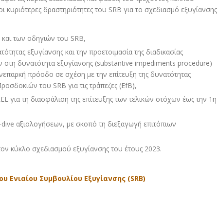
οι κυριότερες δραστηριότητες του SRB για το σχεδιασμό εξυγίανσης
ν και των οδηγιών του SRB,
ότητας εξυγίανσης και την προετοιμασία της διαδικασίας
 στη δυνατότητα εξυγίανσης (substantive impediments procedure)
ανεπαρκή πρόοδο σε σχέση με την επίτευξη της δυνατότητας
Προσδοκιών του SRB για τις τράπεζες (EfB),
L για τη διασφάλιση της επίτευξης των τελικών στόχων έως την 1η
-dive αξιολογήσεων, με σκοπό τη διεξαγωγή επιτόπιων
 τον κύκλο σχεδιασμού εξυγίανσης του έτους 2023.
του Ενιαίου Συμβουλίου Εξυγίανσης (SRB)