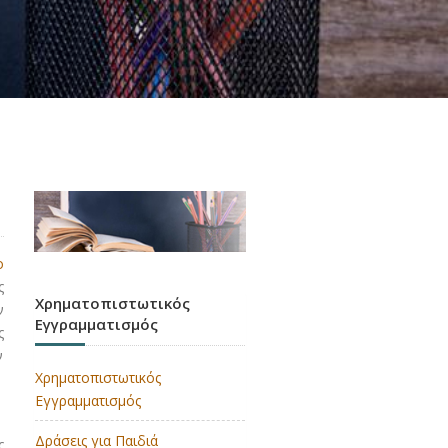
ο
ς
Χρηματοπιστωτικός
ν
Εγγραμματισμός
ς
ν
Χρηματοπιστωτικός
Εγγραμματισμός
Δράσεις για Παιδιά
ς